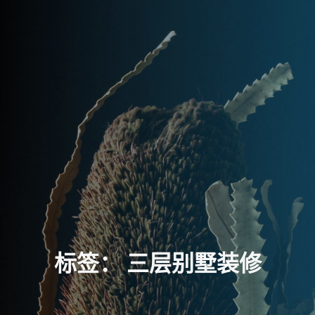
标
签
：
三
层
别
墅
装
修