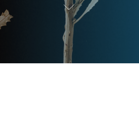
Post
文章资讯
Categories
Updated
2024年2月25日
Post
last