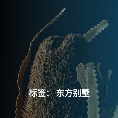
标
签
：
东
方
别
墅