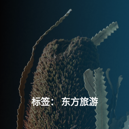
标
签
：
东
方
旅
游