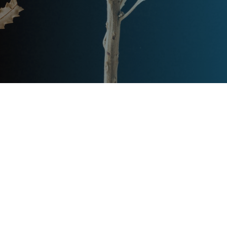
Post
文章资讯
Categories
Updated
2023年7月28日
Post
last
东方普罗旺斯别墅介绍
updated