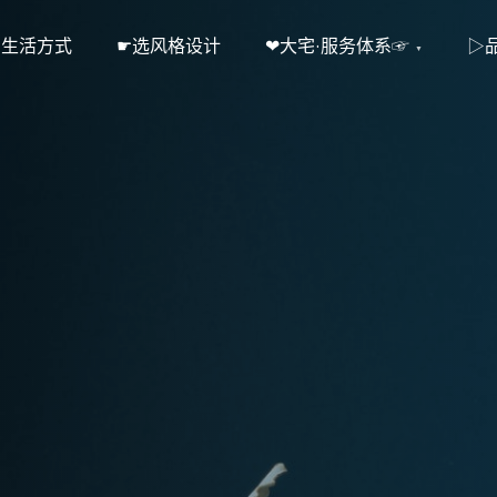
·生活方式
☛选风格设计
❤大宅·服务体系☞
▷