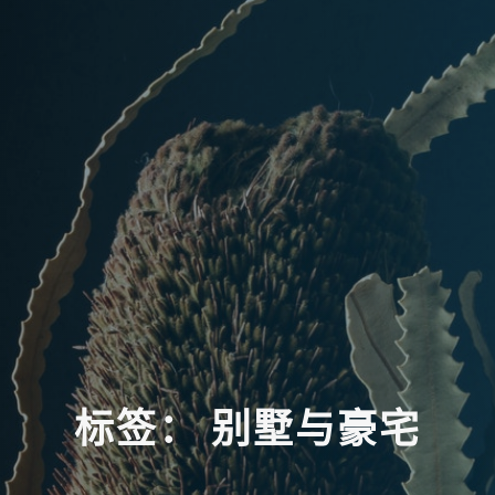
标
签
：
别
墅
与
豪
宅