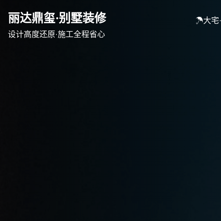
Skip
丽达鼎玺·别墅装修
to
☂大宅
content
设计高度还原·施工全程省心