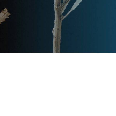
Post
文章资讯
Categories
Updated
2024年2月27日
Post
last