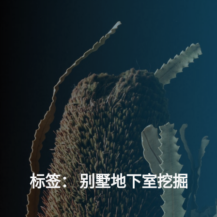
标
签
：
别
墅
地
下
室
挖
掘