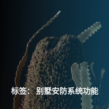
标
签
：
别
墅
安
防
系
统
功
能