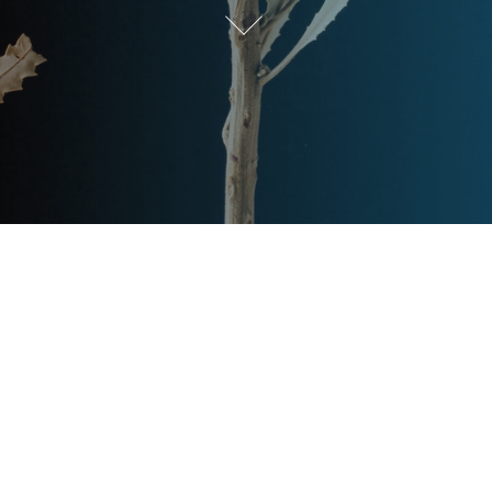
Post
文章资讯
Categories
Updated
2023年7月14日
Post
last