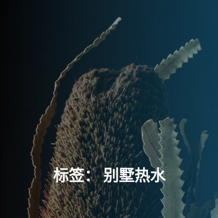
标
签
：
别
墅
热
水