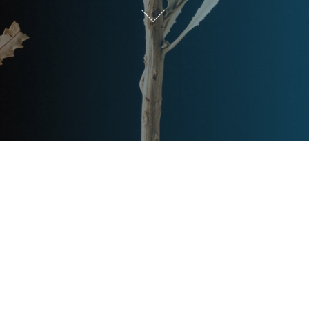
Post
文章资讯
Categories
Updated
2023年7月16日
Post
last