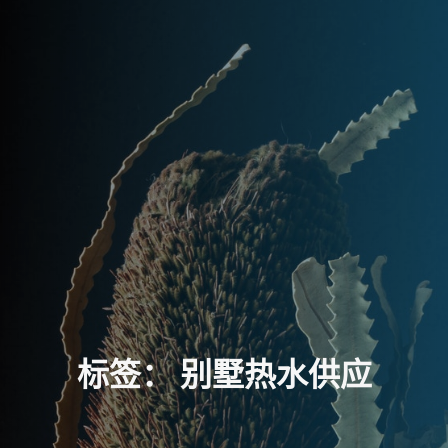
标
签
：
别
墅
热
水
供
应