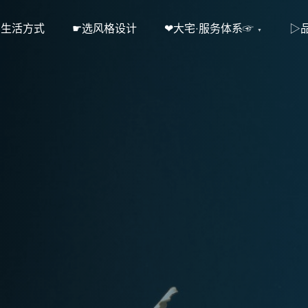
·生活方式
☛选风格设计
❤大宅·服务体系☞
▷