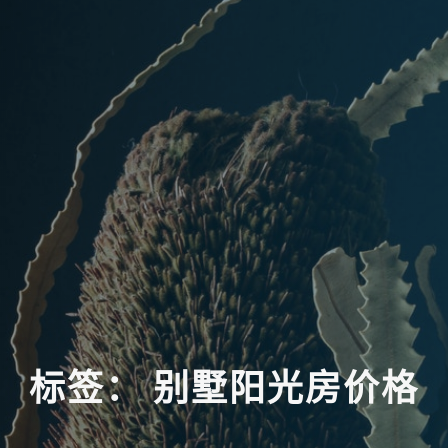
标
签
：
别
墅
阳
光
房
价
格