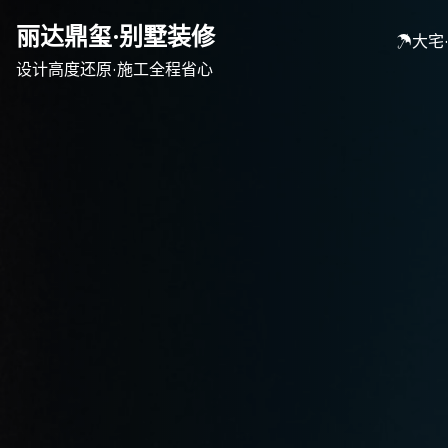
Skip
丽达鼎玺·别墅装修
to
☂大宅
content
设计高度还原·施工全程省心