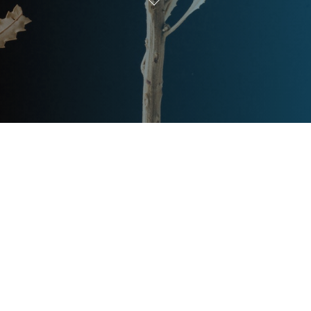
Post
文章资讯
Categories
Updated
2024年2月27日
Post
last
北京御园别墅：城市中的静谧天
updated