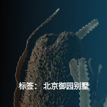
标
签
：
北
京
御
园
别
墅