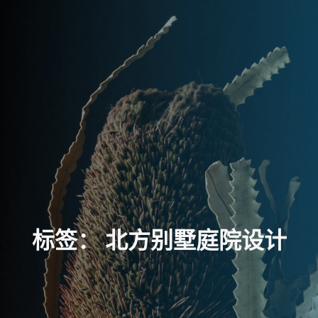
标
签
：
北
方
别
墅
庭
院
设
计