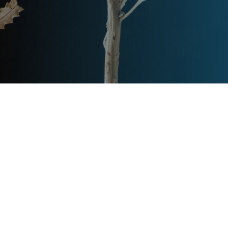
Post
文章资讯
Categories
Updated
2023年7月27日
Post
last
叠拼别墅上面好还是下面好?
updated