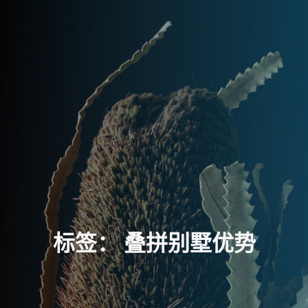
标
签
：
叠
拼
别
墅
优
势