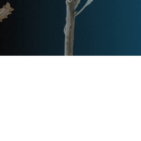
Post
文章资讯
Categories
Updated
2024年2月27日
Post
last
北京御园别墅：城市中的静谧天
updated