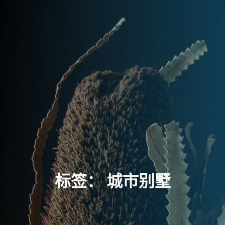
标
签
：
城
市
别
墅