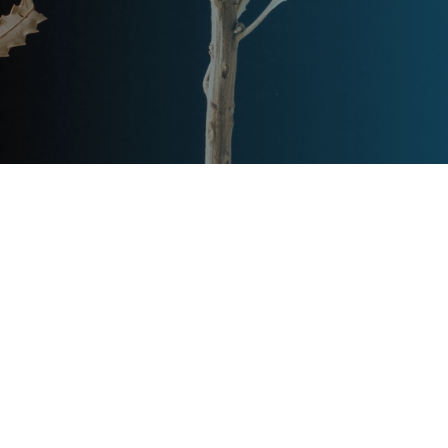
Post
文章资讯
Categories
Updated
2023年7月16日
Post
last
别墅取暖哪种方式好
updated