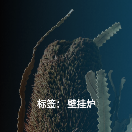
标
签
：
壁
挂
炉