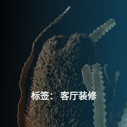
标
签
：
客
厅
装
修