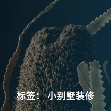
标
签
：
小
别
墅
装
修