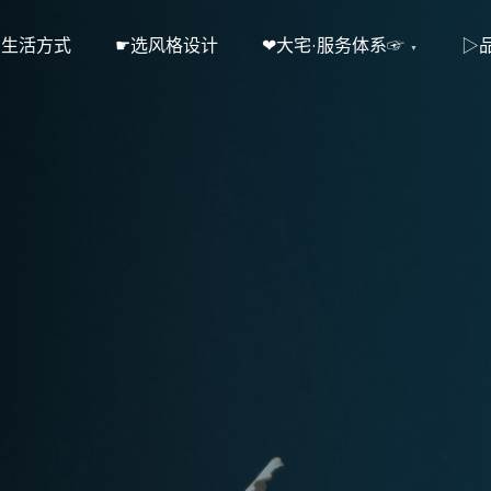
·生活方式
☛选风格设计
❤大宅·服务体系☞
▷