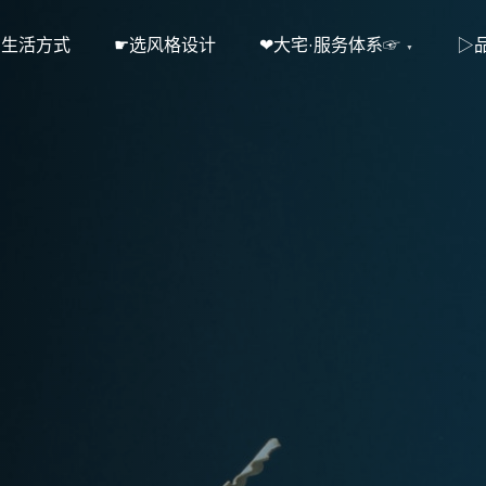
·生活方式
☛选风格设计
❤大宅·服务体系☞
▷