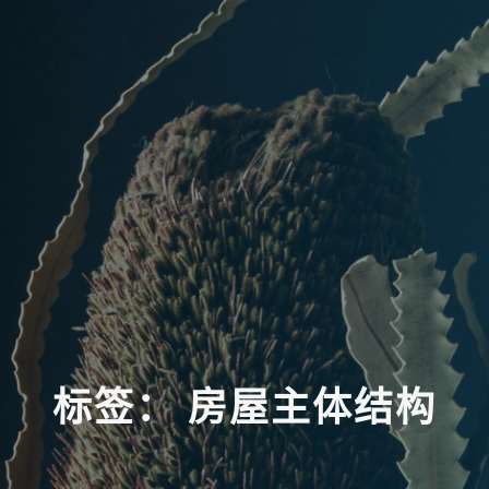
标
签
：
房
屋
主
体
结
构