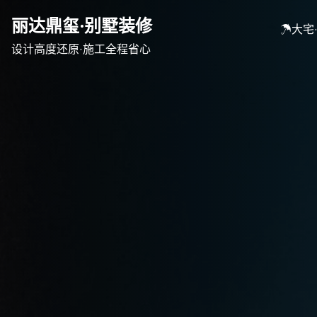
Skip
丽达鼎玺·别墅装修
to
☂大宅
content
设计高度还原·施工全程省心