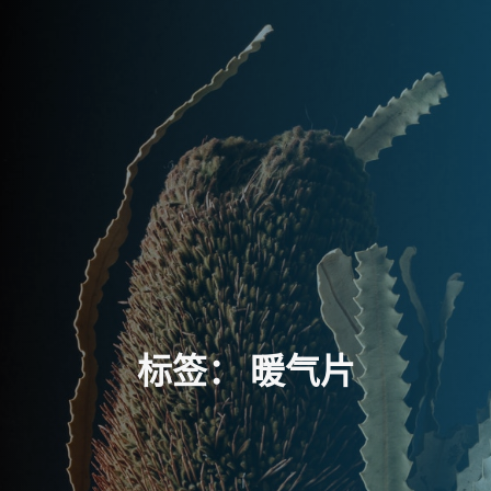
标
签
：
暖
气
片