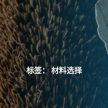
标
签
：
材
料
选
择