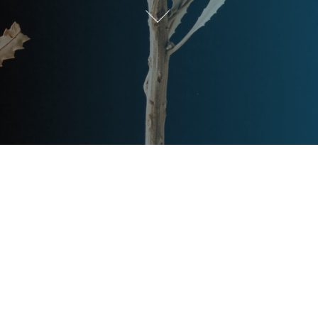
Post
文章资讯
Categories
Updated
2024年2月25日
Post
last