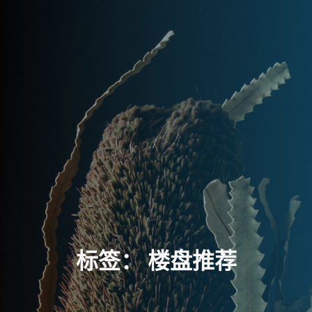
标
签
：
楼
盘
推
荐