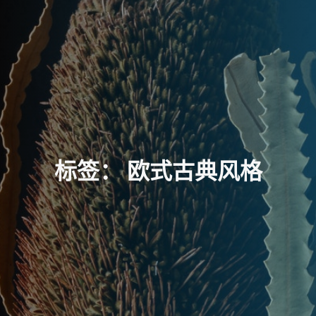
标
签
：
欧
式
古
典
风
格