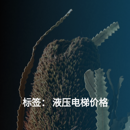
标
签
：
液
压
电
梯
价
格