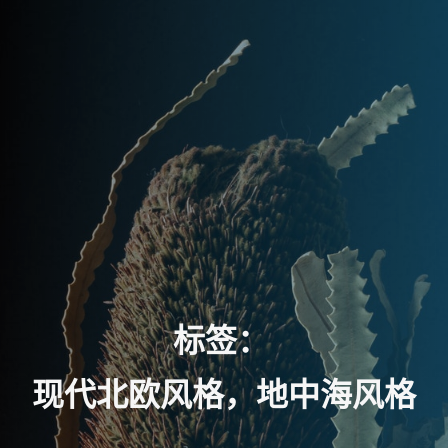
标
签
：
现
代
北
欧
风
格
，
地
中
海
风
格