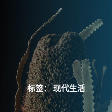
标
签
：
现
代
生
活