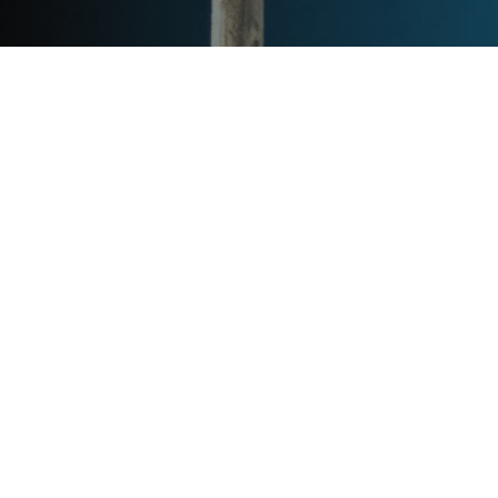
Post
文章资讯
Categories
Updated
2024年2月25日
Post
last
新中式别墅装修：传统与现代的
updated
完美融合
date
queen
Post
Post
一、新中式别墅装修的兴起 随着时代的发展，人
author
read
们对于居住环境的审美也在不断变化。新中式别墅
time