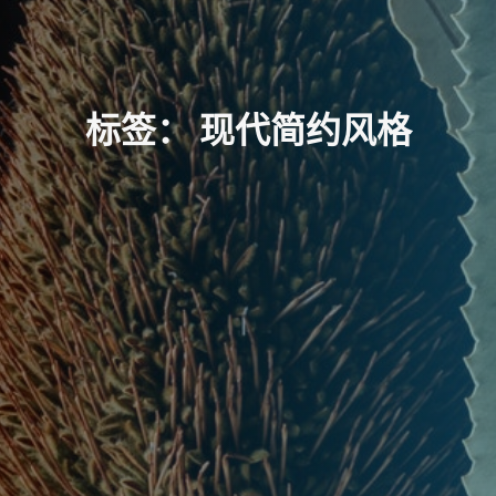
标
签
：
现
代
简
约
风
格