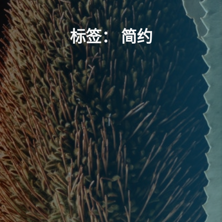
标
签
：
简
约