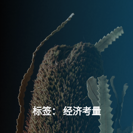
标
签
：
经
济
考
量