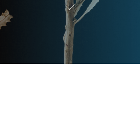
Post
文章资讯
Categories
Updated
2024年2月25日
Post
last