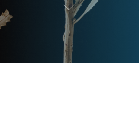
Post
文章资讯
Categories
Updated
2024年2月25日
Post
last