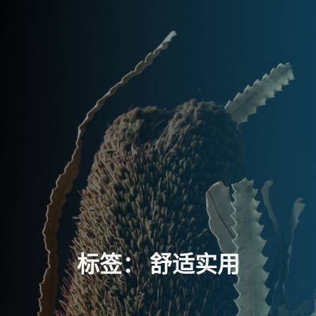
标
签
：
舒
适
实
用