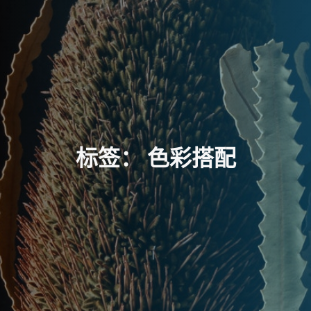
标
签
：
色
彩
搭
配