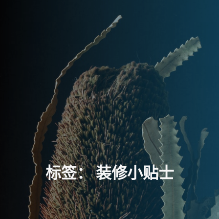
标
签
：
装
修
小
贴
士