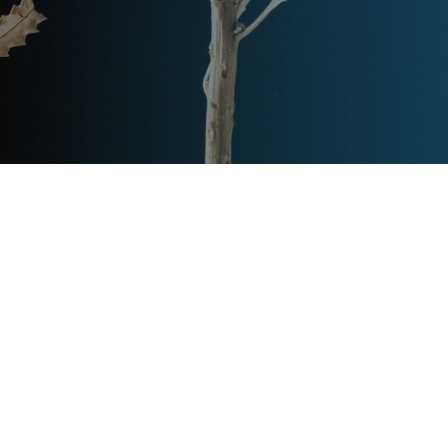
Post
文章资讯
Categories
Updated
2023年7月27日
Post
last
叠拼别墅装修注意哪些事项
updated