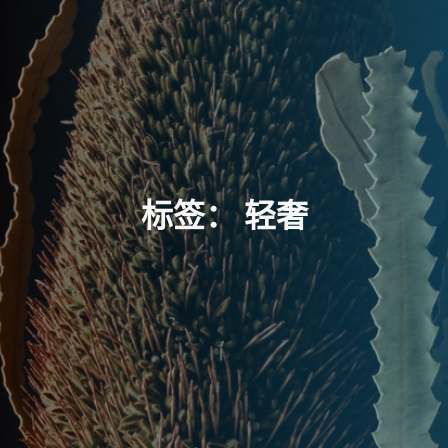
标
签
：
轻
奢