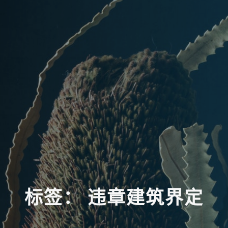
标
签
：
违
章
建
筑
界
定