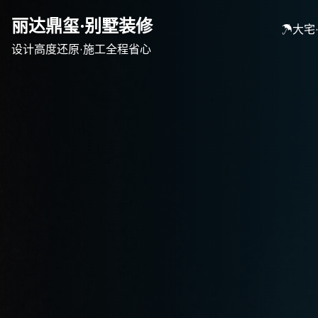
Skip
丽达鼎玺·别墅装修
to
☂大宅
content
设计高度还原·施工全程省心