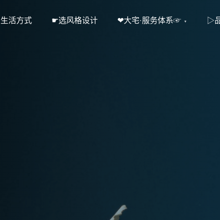
·生活方式
☛选风格设计
❤大宅·服务体系☞
▷