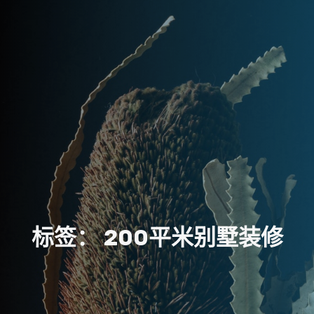
标
签
：
2
0
0
平
米
别
墅
装
修