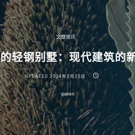
Post
文章资讯
Categories
万
的
轻
钢
别
墅
：
现
代
建
筑
的
Post
Post
Post
UPDATED
2024年2月25日
last
read
author
updated
time
queen
date