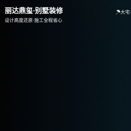
Skip
丽达鼎玺·别墅装修
to
☂大宅
content
设计高度还原·施工全程省心