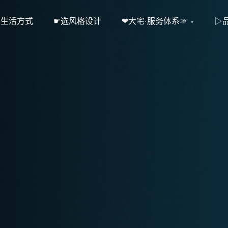
·生活方式
☛选风格设计
❤大宅·服务体系☞
▷