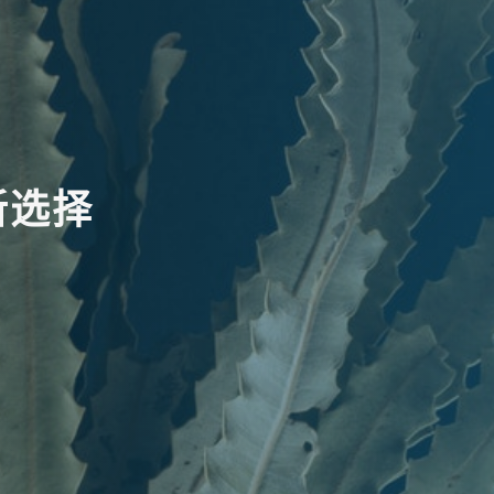
新
选
择