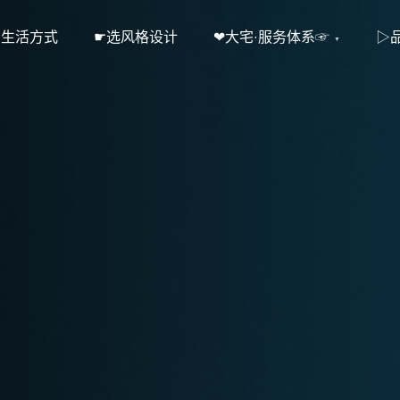
·生活方式
☛选风格设计
❤大宅·服务体系☞
▷