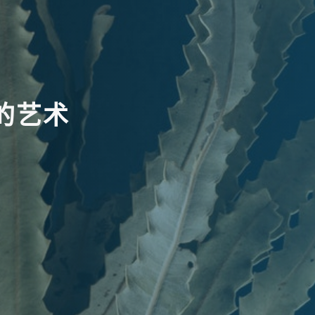
的
艺
术