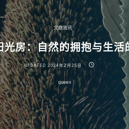
Post
文章资讯
Categories
阳
光
房
：
自
然
的
拥
抱
与
生
活
Post
Post
Post
UPDATED
2024年2月25日
last
read
author
updated
time
queen
date