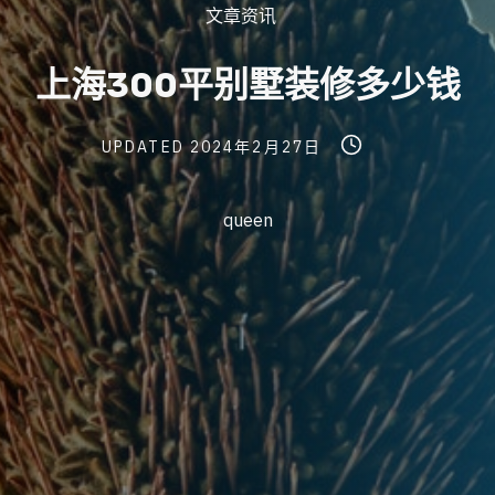
Post
文章资讯
Categories
上
海
3
0
0
平
别
墅
装
修
多
少
钱
Post
Post
Post
UPDATED
2024年2月27日
last
read
author
updated
time
queen
date