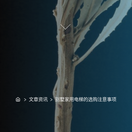
Home
> 文章资讯 > 别墅家用电梯的选购注意事项