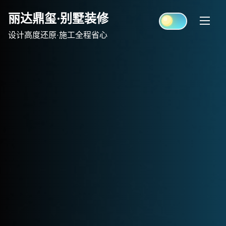
Skip
丽达鼎玺·别墅装修
to
content
设计高度还原·施工全程省心