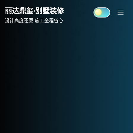
Skip
丽达鼎玺·别墅装修
to
content
设计高度还原·施工全程省心