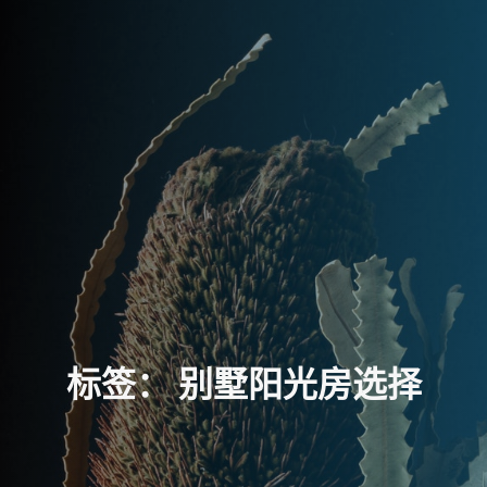
标
签
：
别
墅
阳
光
房
选
择