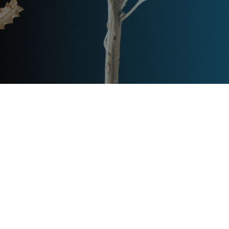
Post
文章资讯
Categories
Updated
2023年7月27日
Post
last
上海别墅阳光房多少钱一平？
updated