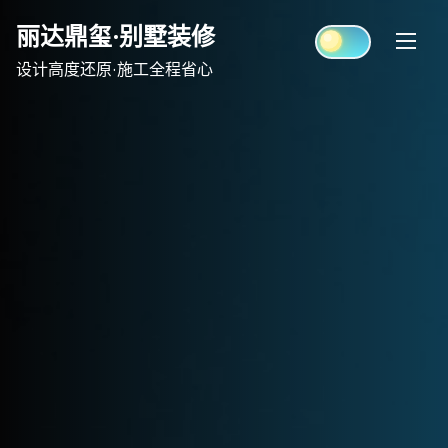
Skip
丽达鼎玺·别墅装修
to
content
设计高度还原·施工全程省心