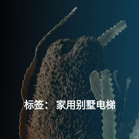
标
签
：
家
用
别
墅
电
梯