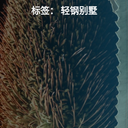
标
签
：
轻
钢
别
墅