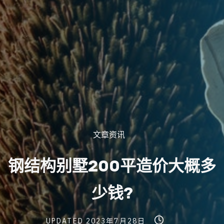
Post
文章资讯
Categories
钢
结
构
别
墅
2
0
0
平
造
价
大
概
多
少
钱
?
Post
Post
Post
UPDATED
2023年7月28日