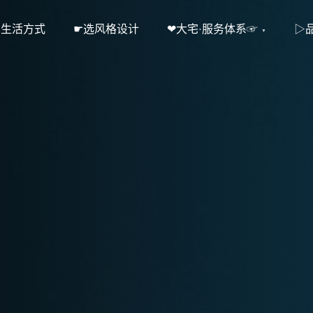
·生活方式
☛选风格设计
❤大宅·服务体系☞
▷